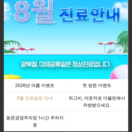
스타와 함께
등록일
가수 디유닛
06.25
등록일
리포터 윤혜인
06.25
등록일
개그맨 한현민
06.25
등록일
가수 걸스데이
06.19
등록일
방송인 안나
06.19
등록일
가수 엔소닉
06.19
2026년 여름 이벤트
첫 방문 이벤트
등록일
배우 정한비
06.18
8월 진료일정 안내
위고비, 마운자로 더올린에서
처방받으세요.
동문공영주차장 1시간 주차지
원
시술 전후 사진