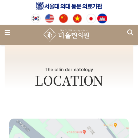
기
메뉴
The ollin dermatology
LOCATION