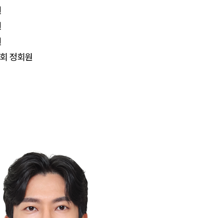
원
원
원
회 정회원