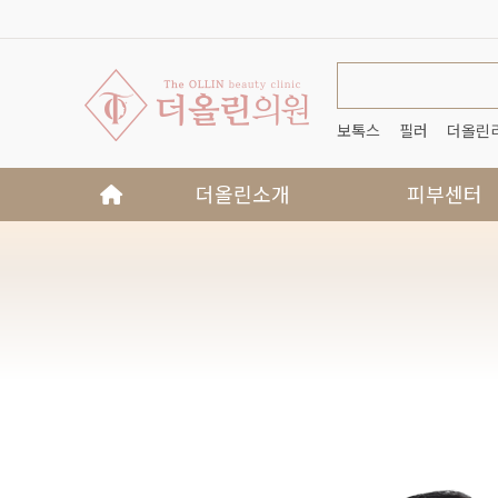
상단 네비
보톡스
필러
더올린
메인 메뉴
더올린소개
피부센터