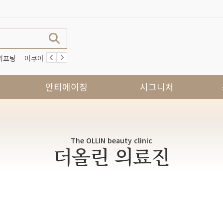
리프팅
아쿠아필
슈링크유니버스
이벤트
올라움
실리프팅
안티에이징
시그니처
The OLLIN beauty clinic
더올린 의료진