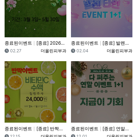
종료된이벤트
[종료] 2026년 봄 이벤트
종료된이벤트
[종료] 발렌타인 이벤트 1+1
등록일
등록자
등록일
등록자
02.27
더올린피부과
02.04
더올린피부과
종료된이벤트
[종료] 반짝이벤트 비타민C 수액 힐링주사
종료된이벤트
[종료] 연말이벤트
등록일
등록자
등록일
등록자
12.15
더올린피부과
12.01
더올린피부과