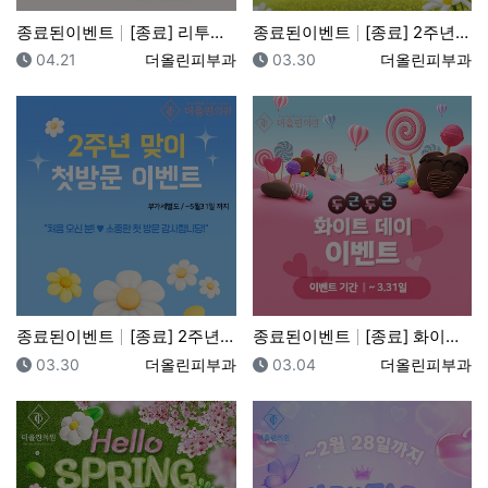
종료된이벤트
[종료] 리투오 파인 런칭이벤트
종료된이벤트
[종료] 2주년 이벤트
등록일
등록자
등록일
등록자
04.21
더올린피부과
03.30
더올린피부과
종료된이벤트
[종료] 2주년 첫방문 이벤트
종료된이벤트
[종료] 화이트데이 이벤트
등록일
등록자
등록일
등록자
03.30
더올린피부과
03.04
더올린피부과