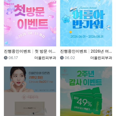
진행중인이벤트
첫 방문 이벤트
진행중인이벤트
2026년 여름 이벤트
등록일
등록자
등록일
등록자
06.17
더올린피부과
06.02
더올린피부과