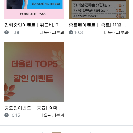
진행중인이벤트
위고비, 마운자로 더올린에서 처방 받으세요.
종료된이벤트
[종료] 11월 빼빼로 이벤트
등록일
등록자
등록일
등록자
11.18
더올린피부과
10.31
더올린피부과
종료된이벤트
[종료] ☆더올린 TOP5 할인 이벤트
등록일
등록자
10.15
더올린피부과