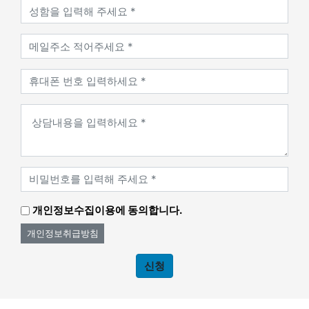
개인정보수집이용에 동의합니다.
개인정보취급방침
신청