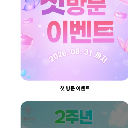
첫 방문 이벤트