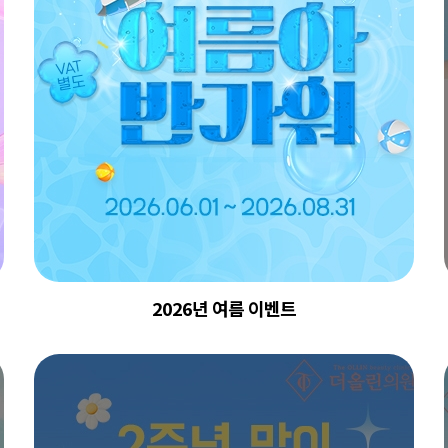
2026년 여름 이벤트