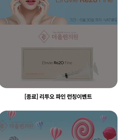
[종료] 리투오 파인 런칭이벤트