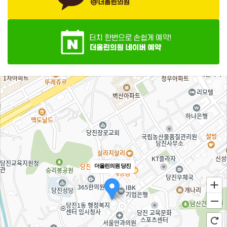
더올린의원 당진