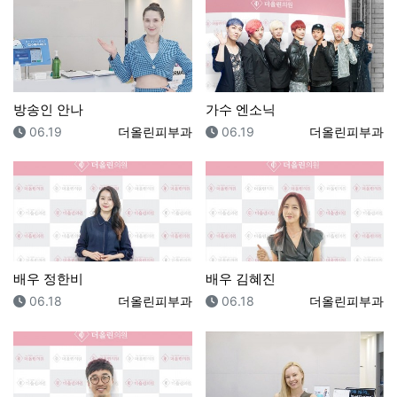
방송인 안나
가수 엔소닉
등록일
등록자
등록일
등록자
06.19
더올린피부과
06.19
더올린피부과
배우 정한비
배우 김혜진
등록일
등록자
등록일
등록자
06.18
더올린피부과
06.18
더올린피부과