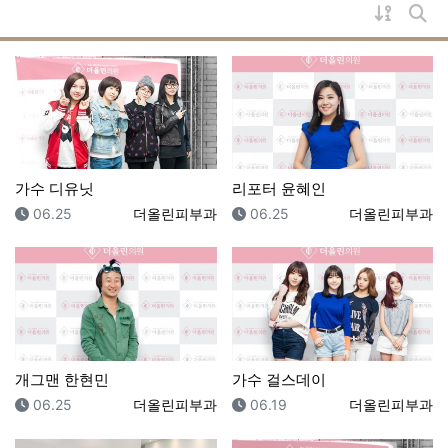
게시물 
게시
가수 디유닛
리포터 윤혜인
등록일
등록자
등록일
등록자
06.25
더올린피부과
06.25
더올린피부과
개그맨 한현민
가수 걸스데이
등록일
등록자
등록일
등록자
06.25
더올린피부과
06.19
더올린피부과