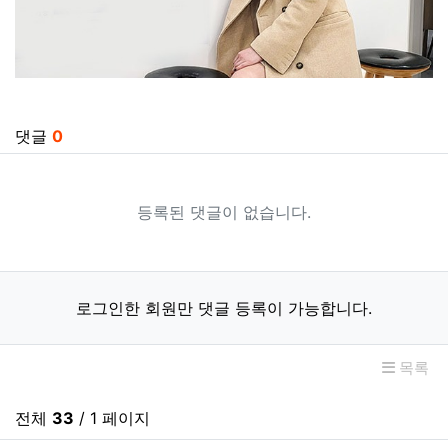
관련자료
댓글
0
등록된 댓글이 없습니다.
로그인한 회원만 댓글 등록이 가능합니다.
목록
전체
33
/ 1 페이지