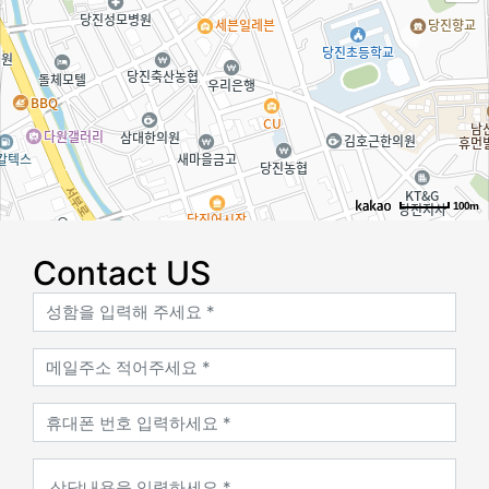
100m
로드뷰
길찾기
지도 크게 보기
Contact US