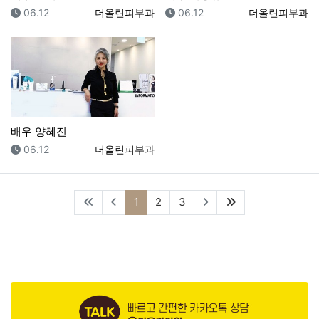
등록일
등록자
등록일
등록자
06.12
더올린피부과
06.12
더올린피부과
배우 양혜진
등록일
등록자
06.12
더올린피부과
(current)
(last)
1
2
3