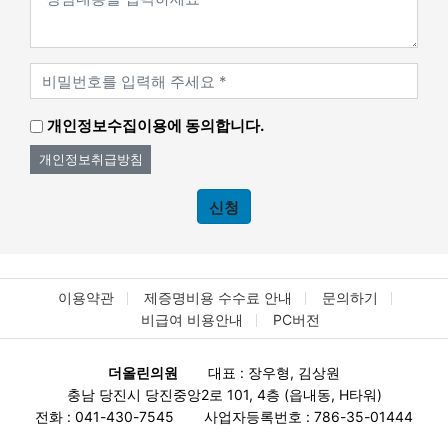
개인정보수집이용에 동의합니다.
개인정보취급방침
신청
이용약관
제증명비용 수수료 안내
문의하기
비급여 비용안내
PC버전
더올린의원
대표 : 장우형, 김상원
충남 당진시 당진중앙2로 101, 4층 (읍내동, H타워)
전화 : 041-430-7545
사업자등록번호 : 786-35-01444