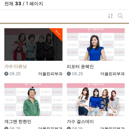
전체
33
/ 1 페이지
게시물 
게시
Now
가수 디유닛
리포터 윤혜인
등록일
등록자
등록일
등록자
06.25
더올린피부과
06.25
더올린피부과
개그맨 한현민
가수 걸스데이
등록일
등록자
등록일
등록자
06.25
더올린피부과
06.19
더올린피부과