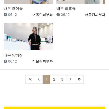
배우 조이플
배우 최홍규
등록일
등록자
등록일
등록자
06.12
더올린피부과
06.12
더올린피부과
배우 양혜진
등록일
등록자
06.12
더올린피부과
(current)
(last)
1
2
3