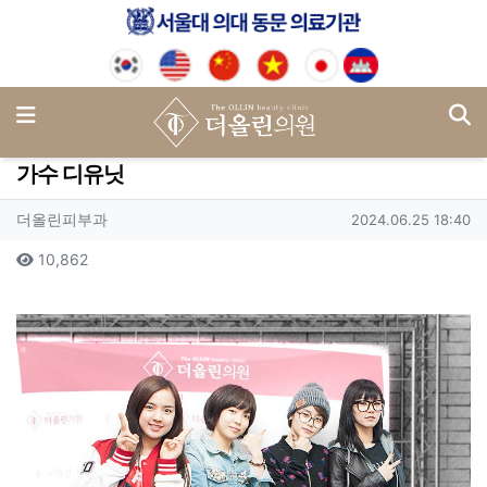
기
메뉴
가수 디유닛
작성자 정보
작성
작성일
더올린피부과
2024.06.25 18:40
컨텐츠 정보
조회
10,862
본문