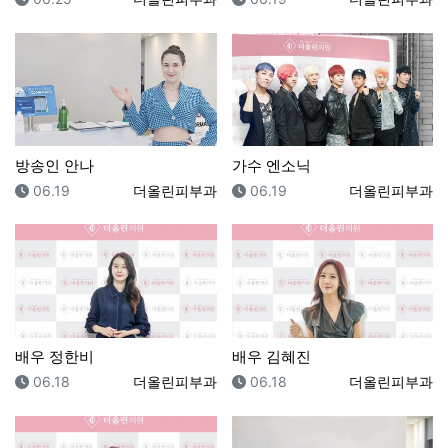
방송인 안나
가수 엔소닉
등록일
등록자
등록일
등록자
06.19
더올린피부과
06.19
더올린피부과
배우 정한비
배우 김혜진
등록일
등록자
등록일
등록자
06.18
더올린피부과
06.18
더올린피부과