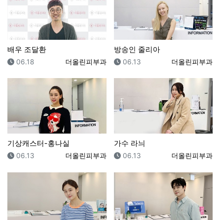
배우 조달환
방송인 줄리아
등록일
등록자
등록일
등록자
06.18
더올린피부과
06.13
더올린피부과
기상캐스터-홍나실
가수 라늬
등록일
등록자
등록일
등록자
06.13
더올린피부과
06.13
더올린피부과