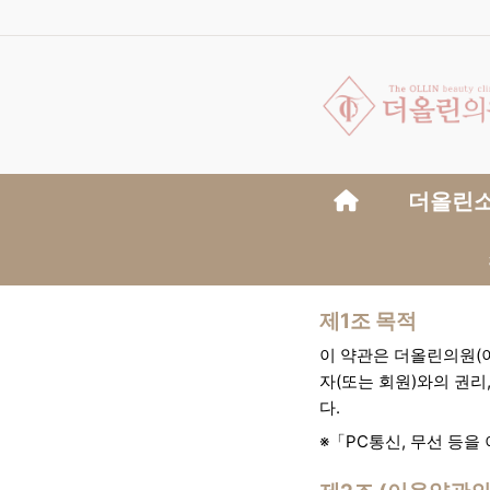
상단 네비
메인 메뉴
더올린
사이트 이용
제1조 목적
이 약관은 더올린의원(이
자(또는 회원)와의 권리
다.
※「PC통신, 무선 등을